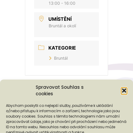
13:00 - 16:00
UMÍSTĚNÍ
Bruntál a okolí
KATEGORIE
Bruntál
Spravovat Souhlas s
cookies
Podporují nás...
Abychom poskytli co nejlepší služby, používáme k ukládání
a/nebo přístupu k informacím o zařízení, technologie jako jsou
soubory cookies. Souhlas s těmito technologiemi nám umožní
zpracovávat údaje, jako je chování při procházení nebo jedinečná
ID na tomto webu. Nesouhlas nebo odvolání souhlasu může
nepříznivě ovlivnit určité vlastnosti a funkce.