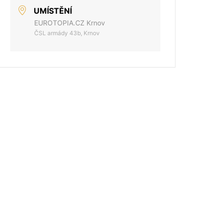
UMÍSTĚNÍ
EUROTOPIA.CZ Krnov
ČSL armády 43b, Krnov