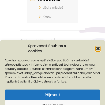
děti a mládež
Krnov
Značky:
POZVÁNKA
Spravovat Souhlas s
cookies
Podporují nás...
Abychom poskytli co nejlepší služby, používáme k ukládání
a/nebo přístupu k informacím o zařízení, technologie jako jsou
soubory cookies. Souhlas s těmito technologiemi nám umožní
zpracovávat údaje, jako je chování při procházení nebo jedinečná
ID na tomto webu. Nesouhlas nebo odvolání souhlasu může
❬
❭
nepříznivě ovlivnit určité vlastnosti a funkce.
Přijmout