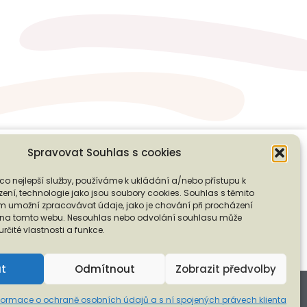
Spravovat Souhlas s cookies
co nejlepší služby, používáme k ukládání a/nebo přístupu k
❭
ení, technologie jako jsou soubory cookies. Souhlas s těmito
PODPOŘTE NÁS
 umožní zpracovávat údaje, jako je chování při procházení
D na tomto webu. Nesouhlas nebo odvolání souhlasu může
 určité vlastnosti a funkce.
ut
Odmítnout
Zobrazit předvolby
ní spojených právech klienta
formace o ochraně osobních údajů a s ní spojených právech klienta