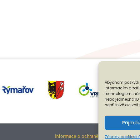
Abychom poskytli 
informacím o zaříz
technologiemi nám
nebo jedinečná I
nepříznivě ovlivnit
Přijmo
Informace o ochraně osobních údajů a s 
Zásady cookies
In