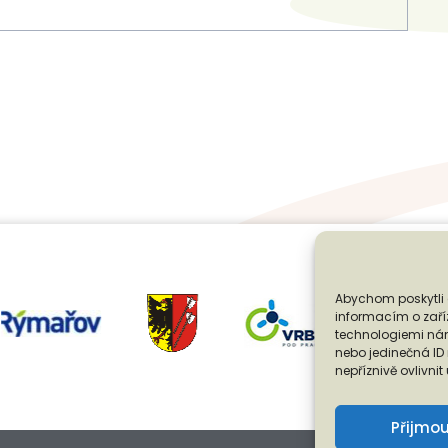
Abychom poskytli 
informacím o zaříz
technologiemi nám
nebo jedinečná I
nepříznivě ovlivnit
Přijmo