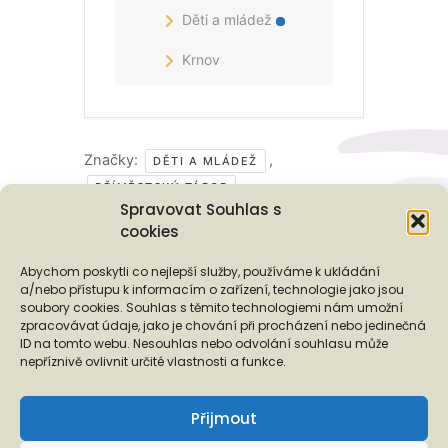
Děti a mládež
Krnov
Značky:
,
DĚTI A MLÁDEŽ
PŘÍMĚSTSKÝ TÁBOR
Spravovat Souhlas s
cookies
Podporují nás...
Abychom poskytli co nejlepší služby, používáme k ukládání
a/nebo přístupu k informacím o zařízení, technologie jako jsou
soubory cookies. Souhlas s těmito technologiemi nám umožní
zpracovávat údaje, jako je chování při procházení nebo jedinečná
ID na tomto webu. Nesouhlas nebo odvolání souhlasu může
❬
❭
nepříznivě ovlivnit určité vlastnosti a funkce.
Přijmout