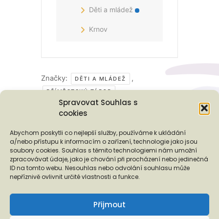
Děti a mládež
Krnov
Značky:
,
DĚTI A MLÁDEŽ
PŘÍMĚSTSKÝ TÁBOR
Spravovat Souhlas s
cookies
Podporují nás...
Abychom poskytli co nejlepší služby, používáme k ukládání
a/nebo přístupu k informacím o zařízení, technologie jako jsou
soubory cookies. Souhlas s těmito technologiemi nám umožní
zpracovávat údaje, jako je chování při procházení nebo jedinečná
ID na tomto webu. Nesouhlas nebo odvolání souhlasu může
❬
❭
nepříznivě ovlivnit určité vlastnosti a funkce.
Přijmout