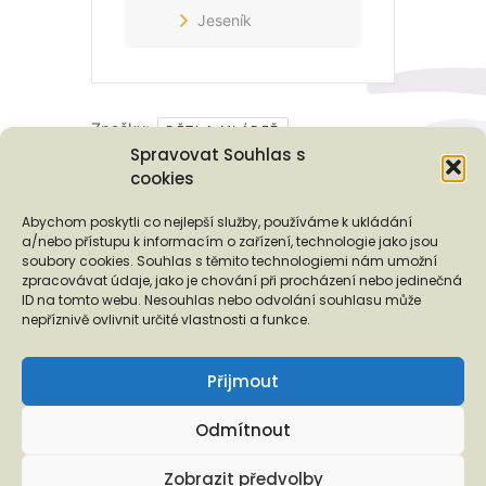
Jeseník
Značky:
DĚTI A MLÁDEŽ
Spravovat Souhlas s
cookies
Podporují nás...
Abychom poskytli co nejlepší služby, používáme k ukládání
a/nebo přístupu k informacím o zařízení, technologie jako jsou
soubory cookies. Souhlas s těmito technologiemi nám umožní
zpracovávat údaje, jako je chování při procházení nebo jedinečná
ID na tomto webu. Nesouhlas nebo odvolání souhlasu může
❬
❭
nepříznivě ovlivnit určité vlastnosti a funkce.
Přijmout
Odmítnout
Copyright © 2026 EUROTOPIA.CZ, o.p.s.
Zobrazit předvolby