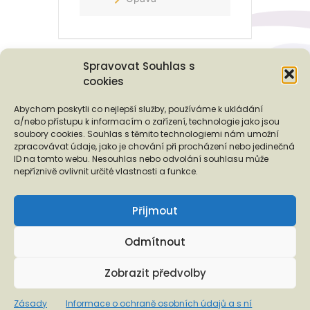
Spravovat Souhlas s
cookies
Podporují nás...
Abychom poskytli co nejlepší služby, používáme k ukládání
a/nebo přístupu k informacím o zařízení, technologie jako jsou
soubory cookies. Souhlas s těmito technologiemi nám umožní
zpracovávat údaje, jako je chování při procházení nebo jedinečná
ID na tomto webu. Nesouhlas nebo odvolání souhlasu může
❬
❭
nepříznivě ovlivnit určité vlastnosti a funkce.
Přijmout
Odmítnout
Copyright © 2026 EUROTOPIA.CZ, o.p.s.
Zobrazit předvolby
Informace o ochraně osobních údajů a s ní spojených
Zásady
Informace o ochraně osobních údajů a s ní