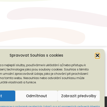
Spravovat Souhlas s cookies
co nejlepší služby, používáme k ukládání a/nebo přístupu k
❭
ení, technologie jako jsou soubory cookies. Souhlas s těmito
PODPOŘTE NÁS
 umožní zpracovávat údaje, jako je chování při procházení
D na tomto webu. Nesouhlas nebo odvolání souhlasu může
 určité vlastnosti a funkce.
ut
Odmítnout
Zobrazit předvolby
bních údajů a s ní spojených právech klienta
formace o ochraně osobních údajů a s ní spojených právech klienta