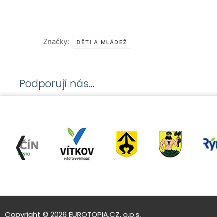
Značky:
DĚTI A MLÁDEŽ
Podporují nás...
❬
Copyright © 2026 EUROTOPIA.CZ, o.p.s.