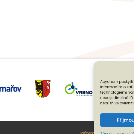
Abychom poskytli 
informacím o zaříz
technologiemi nám
nebo jedinečná I
nepříznivě ovlivnit
Přijmo
Informace o ochraně oso
Zásady cookies
In