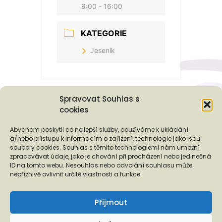
9:00 - 16:00
KATEGORIE
Jeseník
Spravovat Souhlas s
cookies
Podporují nás...
Abychom poskytli co nejlepší služby, používáme k ukládání
a/nebo přístupu k informacím o zařízení, technologie jako jsou
soubory cookies. Souhlas s těmito technologiemi nám umožní
zpracovávat údaje, jako je chování při procházení nebo jedinečná
ID na tomto webu. Nesouhlas nebo odvolání souhlasu může
❬
❭
nepříznivě ovlivnit určité vlastnosti a funkce.
Přijmout