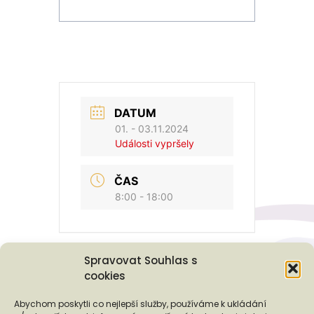
DATUM
01. - 03.11.2024
Události vypršely
ČAS
8:00 - 18:00
Spravovat Souhlas s
cookies
Podporují nás...
Abychom poskytli co nejlepší služby, používáme k ukládání