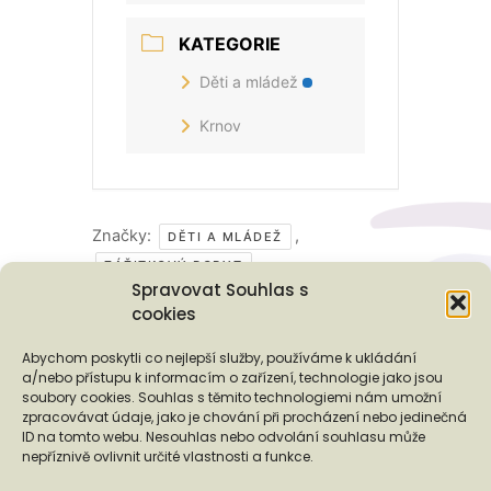
KATEGORIE
Děti a mládež
Krnov
Značky:
,
DĚTI A MLÁDEŽ
ZÁŽITKOVÝ POBYT
Spravovat Souhlas s
cookies
Podporují nás...
Abychom poskytli co nejlepší služby, používáme k ukládání
a/nebo přístupu k informacím o zařízení, technologie jako jsou
soubory cookies. Souhlas s těmito technologiemi nám umožní
zpracovávat údaje, jako je chování při procházení nebo jedinečná
ID na tomto webu. Nesouhlas nebo odvolání souhlasu může
❬
❭
nepříznivě ovlivnit určité vlastnosti a funkce.