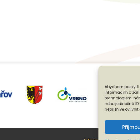
Abychom poskytli 
informacím o zaříz
technologiemi nám
nebo jedinečná I
nepříznivě ovlivnit
Přijmo