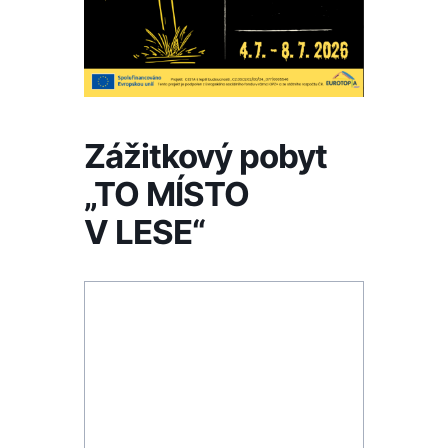
Zážitkový pobyt
„TO MÍSTO
V LESE“