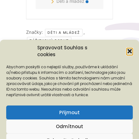
Děti a mládež
Značky:
,
DĚTI A MLÁDEŽ
ZÁŽITKOVÝ POBYT
Spravovat Souhlas s
cookies
Podporují nás...
Abychom poskytli co nejlepší služby, používáme k ukládání
a/nebo přístupu k informacím o zařízení, technologie jako jsou
soubory cookies. Souhlas s těmito technologiemi nám umožní
zpracovávat údaje, jako je chování při procházení nebo jedinečná
ID na tomto webu. Nesouhlas nebo odvolání souhlasu může
❬
❭
nepříznivě ovlivnit určité vlastnosti a funkce.
Přijmout
Odmítnout
Copyright © 2026 EUROTOPIA.CZ, o.p.s.