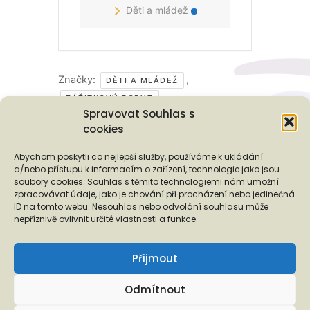
Děti a mládež
Značky:
,
DĚTI A MLÁDEŽ
ZÁŽITKOVÝ POBYT
Spravovat Souhlas s
cookies
Podporují nás...
Abychom poskytli co nejlepší služby, používáme k ukládání
a/nebo přístupu k informacím o zařízení, technologie jako jsou
soubory cookies. Souhlas s těmito technologiemi nám umožní
zpracovávat údaje, jako je chování při procházení nebo jedinečná
ID na tomto webu. Nesouhlas nebo odvolání souhlasu může
❬
❭
nepříznivě ovlivnit určité vlastnosti a funkce.
Přijmout
Odmítnout
Copyright © 2026 EUROTOPIA.CZ, o.p.s.