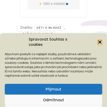
Děti a mládež
Značky:
,
DĚTI A MLÁDEŽ
ZÁŽITKOVÝ POBYT
Spravovat Souhlas s
cookies
Podporují nás...
Abychom poskytli co nejlepší služby, používáme k ukládání
a/nebo přístupu k informacím o zařízení, technologie jako jsou
soubory cookies. Souhlas s těmito technologiemi nám umožní
zpracovávat údaje, jako je chování při procházení nebo jedinečná
ID na tomto webu. Nesouhlas nebo odvolání souhlasu může
❬
❭
nepříznivě ovlivnit určité vlastnosti a funkce.
Přijmout
Odmítnout
Copyright © 2026 EUROTOPIA.CZ, o.p.s.