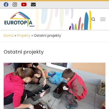
content
Skip to content
Search
Domů
»
Projekty
»
Ostatní projekty
Ostatní projekty
Naše organizace se zapojila od Šablon v rámci projektu
OPVVV. Ty začaly 1. 9. 2019 a končí v roce 2022. Jak se nám
daří zjistíte