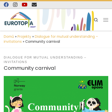
content
Skip to content
Search
Domů
»
Projekty
»
Dialogue for mutual understanding –
invitations
»
Community carnival
DIALOGUE FOR MUTUAL UNDERSTANDING –
INVITATIONS
Community carnival