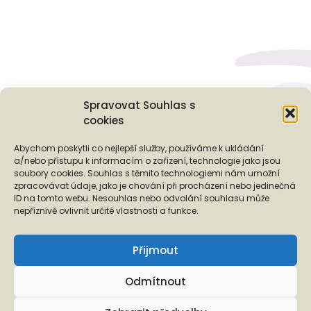
Spravovat Souhlas s
cookies
Podporují nás...
Abychom poskytli co nejlepší služby, používáme k ukládání
a/nebo přístupu k informacím o zařízení, technologie jako jsou
soubory cookies. Souhlas s těmito technologiemi nám umožní
zpracovávat údaje, jako je chování při procházení nebo jedinečná
ID na tomto webu. Nesouhlas nebo odvolání souhlasu může
❬
❭
nepříznivě ovlivnit určité vlastnosti a funkce.
Přijmout
Odmítnout
Copyright © 2026 EUROTOPIA.CZ, o.p.s.