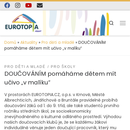
content
Skip to content
Search
Domů
»
Aktuality
»
Pro děti a mladé
»
DOUČOVÁNÍM
pomáháme dětem mít učivo „v malíku“
PRO DĚTI A MLADÉ
PRO ŠKOLY
DOUČOVÁNÍM pomáháme dětem mít
učivo „v malíku“
V prostorách EUROTOPIA.CZ, o.p.s. v Krnově, Městě
Albrechticích, Jindřichově a Bruntále pravidelně probíhá
doučování žáků od 1. do 9. tříd, ale také studentů prvního
ročníku středních škol, ze socioekonomicky
znevýhodněného a kulturně odlišného prostředí. Výhodou
našich doučovacích klubů je, že se každému žákovi
individuálně věnuje jeden doučující pracovník, který mu