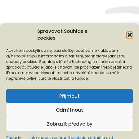
Spravovat Souhlas s
cookies
Podporují nás...
Abychom poskytli co nejlepší služby, používáme k ukládání
a/nebo přístupu k informacím o zařízení, technologie jako jsou
soubory cookies. Souhlas s těmito technologiemi nám umožní
zpracovávat údaje, jako je chování při procházení nebo jedinečná
ID na tomto webu. Nesouhlas nebo odvolání souhlasu může
❬
❭
nepříznivě ovlivnit určité vlastnosti a funkce.
Přijmout
Odmítnout
Copyright © 2026 EUROTOPIA.CZ, o.p.s.
Zobrazit předvolby
Informace o ochraně osobních údajů a s ní spojených právech
Zásady
Informace o ochraně osobních údajů a s ní