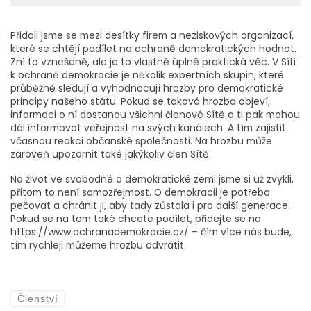
Přidali jsme se mezi desítky firem a neziskových organizací,
které se chtějí podílet na ochraně demokratických hodnot.
Zní to vznešeně, ale je to vlastně úplně praktická věc. V Síti
k ochraně demokracie je několik expertních skupin, které
průběžně sledují a vyhodnocují hrozby pro demokratické
principy našeho státu. Pokud se taková hrozba objeví,
informaci o ní dostanou všichni členové Sítě a ti pak mohou
dál informovat veřejnost na svých kanálech. A tím zajistit
včasnou reakci občanské společnosti. Na hrozbu může
zároveň upozornit také jakýkoliv člen Sítě.
Na život ve svobodné a demokratické zemi jsme si už zvykli,
přitom to není samozřejmost. O demokracii je potřeba
pečovat a chránit ji, aby tady zůstala i pro další generace.
Pokud se na tom také chcete podílet, přidejte se na
https://www.ochranademokracie.cz/ – čím více nás bude,
tím rychleji můžeme hrozbu odvrátit.
Členství