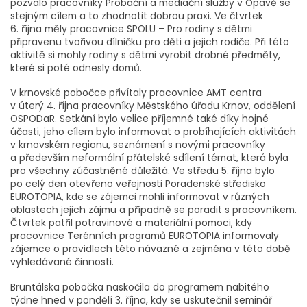
pozvalo pracovníky Probační a mediační služby v Opavě se
stejným cílem a to zhodnotit dobrou praxi. Ve čtvrtek
6. října měly pracovnice SPOLU – Pro rodiny s dětmi
připravenu tvořivou dílničku pro děti a jejich rodiče. Při této
aktivitě si mohly rodiny s dětmi vyrobit drobné předměty,
které si poté odnesly domů.
V krnovské pobočce přivítaly pracovnice AMT centra
v úterý 4. října pracovníky Městského úřadu Krnov, oddělení
OSPODaR. Setkání bylo velice příjemné také díky hojné
účasti, jeho cílem bylo informovat o probíhajících aktivitách
v krnovském regionu, seznámení s novými pracovníky
a především neformální přátelské sdílení témat, která byla
pro všechny zúčastněné důležitá. Ve středu 5. října bylo
po celý den otevřeno veřejnosti Poradenské středisko
EUROTOPIA, kde se zájemci mohli informovat v různých
oblastech jejich zájmu a případně se poradit s pracovníkem.
Čtvrtek patřil potravinové a materiální pomoci, kdy
pracovnice Terénních programů EUROTOPIA informovaly
zájemce o pravidlech této návazné a zejména v této době
vyhledávané činnosti.
Bruntálska pobočka naskočila do programem nabitého
týdne hned v pondělí 3. října, kdy se uskutečnil seminář