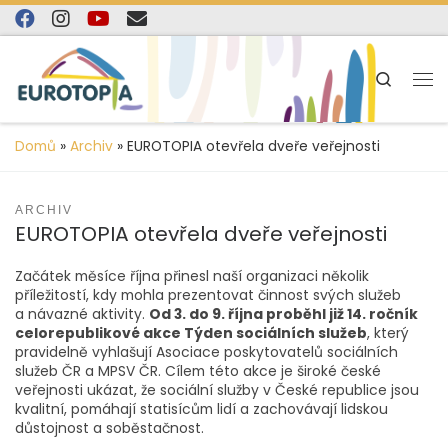
content
Skip to content
Search
Domů
»
Archiv
»
EUROTOPIA otevřela dveře veřejnosti
ARCHIV
EUROTOPIA otevřela dveře veřejnosti
Začátek měsíce října přinesl naší organizaci několik
příležitostí, kdy mohla prezentovat činnost svých služeb
a návazné aktivity.
Od 3. do 9. října proběhl již 14. ročník
celorepublikové akce Týden sociálních služeb
, který
pravidelně vyhlašují Asociace poskytovatelů sociálních
služeb ČR a MPSV ČR. Cílem této akce je široké české
veřejnosti ukázat, že sociální služby v České republice jsou
kvalitní, pomáhají statisícům lidí a zachovávají lidskou
důstojnost a soběstačnost.