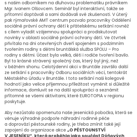
s našim odborníkem na dluhovou problematiku právníkem
Mgr. Ivanem Olšovcem. Seminář byl interaktivní, takže se
přítomní doptávali a sami dodávali své zkušenosti. V úterý
pak rýmařovské AMT centrum pozvalo pracovníky Oddělení
sociálně právní ochrany dětí k přátelskému setkání rovněž
s cílem vyladit vzájemnou spolupráci a prodiskutovat
novinky v oblasti sociálně právní ochrany dětí. Ve čtvrtek
přivítala na dni otevřených dveří spojeném s podzimním
tvořením rodiny s dětmi bruntálská služba SPOLU – Pro
rodiny s dětmi. Účast byla velká, děti i rodiče tvoření bavilo.
Byl to krásně strávený společný čas, který byl jiný, než
v běžném shonu. Celotýdenní akci v Bruntále završilo další
ze setkání s pracovníky Odboru sociálních věcí, tentokrát
Městského úřadu v Bruntále. I toto setkání naši kolegové
hodnotí jako velice příjemnou příležitost vyměnit si důležité
informace, domluvit se na další spolupráci a seznámit
přítomné se všemi aktivitami, které EUROTOPIA v regionu
poskytuje.
Aby nezůstala opomenuta naše jesenická pobočka, která se
věnuje výhradně podpoře náhradní rodinné péče
a doprovází pěstounské rodiny, je třeba zmínit také její
zapojení do organizace akce
„O PĚSTOUNSTVÍ
V JESENÍKU“, která proběhla jako součást Dýňových