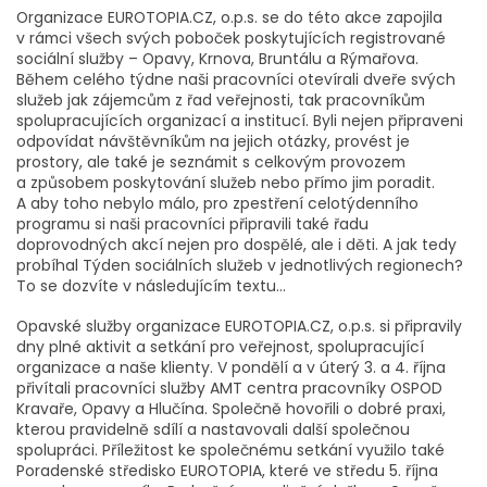
Organizace EUROTOPIA.CZ, o.p.s. se do této akce zapojila
v rámci všech svých poboček poskytujících registrované
sociální služby – Opavy, Krnova, Bruntálu a Rýmařova.
Během celého týdne naši pracovníci otevírali dveře svých
služeb jak zájemcům z řad veřejnosti, tak pracovníkům
spolupracujících organizací a institucí. Byli nejen připraveni
odpovídat návštěvníkům na jejich otázky, provést je
prostory, ale také je seznámit s celkovým provozem
a způsobem poskytování služeb nebo přímo jim poradit.
A aby toho nebylo málo, pro zpestření celotýdenního
programu si naši pracovníci připravili také řadu
doprovodných akcí nejen pro dospělé, ale i děti. A jak tedy
probíhal Týden sociálních služeb v jednotlivých regionech?
To se dozvíte v následujícím textu…
Opavské služby organizace EUROTOPIA.CZ, o.p.s. si připravily
dny plné aktivit a setkání pro veřejnost, spolupracující
organizace a naše klienty. V pondělí a v úterý 3. a 4. října
přivítali pracovníci služby AMT centra pracovníky OSPOD
Kravaře, Opavy a Hlučína. Společně hovořili o dobré praxi,
kterou pravidelně sdílí a nastavovali další společnou
spolupráci. Příležitost ke společnému setkání využilo také
Poradenské středisko EUROTOPIA, které ve středu 5. října