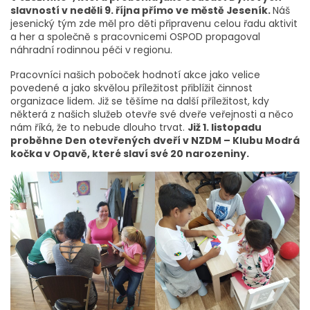
slavností v neděli 9. října přímo ve městě Jeseník.
Náš
jesenický tým zde měl pro děti připravenu celou řadu aktivit
a her a společně s pracovnicemi OSPOD propagoval
náhradní rodinnou péči v regionu.
Pracovníci našich poboček hodnotí akce jako velice
povedené a jako skvělou příležitost přiblížit činnost
organizace lidem. Již se těšíme na další příležitost, kdy
některá z našich služeb otevře své dveře veřejnosti a něco
nám říká, že to nebude dlouho trvat.
Již 1. listopadu
proběhne Den otevřených dveří v NZDM – Klubu Modrá
kočka v Opavě, které slaví své 20 narozeniny.