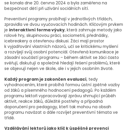
se konala dne 20. června 2024 a byla zaměřena na
bezpečnost dětí při užívání sociálních sítí.
Preventivní programy probíhají v jednotlivých třídách,
zpravidla ve dvou vyučovacích hodinách. Klíčovým prvkem
je
interaktivní forma výuky
, která zahrnuje metody jako
rolové hry, skupinovou práci, sociometrii, přednášky,
icebreakery a otevřenou diskusi. Žáci mají prostor
k vyjadřování vlastních názorů, učí se kritickému myšlení
a rozvíjejí svůj osobní potenciál. Otevřená komunikace je
zásadní součástí programu – během aktivit se žáci často
svěřují, diskutují a společně hledají řešení problémů, které
se objevují nejen ve škole, ale i v jejich osobním životě.
Každý program je zakončen evaluací
, tedy
vyhodnocením, které probíhá formou ústní zpětné vazby
od žáků a písemného hodnocení pedagogů. Po každém
programu lektoři vypracovávají zprávu shrnující průběh
aktivit, reakce žáků, důležité postřehy a případná
doporučení pro pedagogy, kteří tak mohou na obsah
programu navázat a dále rozvíjet preventivní témata ve
třídě.
Vzdělávání lektorů jako klíč k úspěšné prevenci