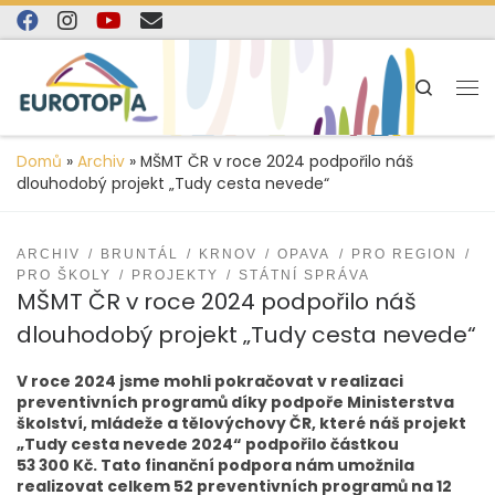
content
Skip to content
Search
Domů
»
Archiv
»
MŠMT ČR v roce 2024 podpořilo náš
dlouhodobý projekt „Tudy cesta nevede“
ARCHIV
BRUNTÁL
KRNOV
OPAVA
PRO REGION
PRO ŠKOLY
PROJEKTY
STÁTNÍ SPRÁVA
MŠMT ČR v roce 2024 podpořilo náš
dlouhodobý projekt „Tudy cesta nevede“
V roce 2024 jsme mohli pokračovat v realizaci
preventivních programů díky podpoře Ministerstva
školství, mládeže a tělovýchovy ČR, které náš projekt
„Tudy cesta nevede 2024“ podpořilo částkou
53 300 Kč. Tato finanční podpora nám umožnila
realizovat celkem 52 preventivních programů na 12