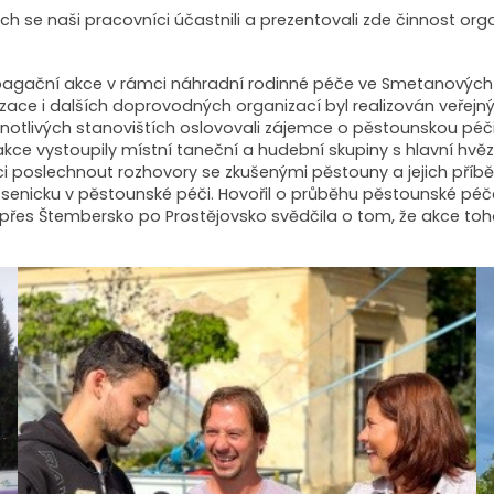
rých se naši pracovníci účastnili a prezentovali zde činnost or
pagační akce v rámci náhradní rodinné péče ve Smetanových 
izace i dalších doprovodných organizací byl realizován veř
ednotlivých stanovištích oslovovali zájemce o pěstounskou péč
kce vystoupily místní taneční a hudební skupiny s hlavní hv
i poslechnout rozhovory se zkušenými pěstouny a jejich příběh
a Jesenicku v pěstounské péči. Hovořil o průběhu pěstounské pé
 přes Štembersko po Prostějovsko svědčila o tom, že akce toh