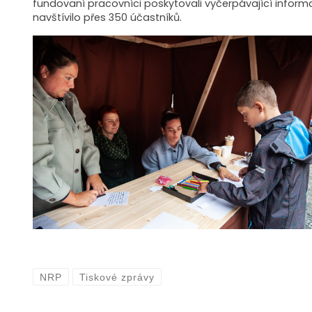
fundovaní pracovníci poskytovali vyčerpávající informa
navštívilo přes 350 účastníků.
NRP
Tiskové zprávy