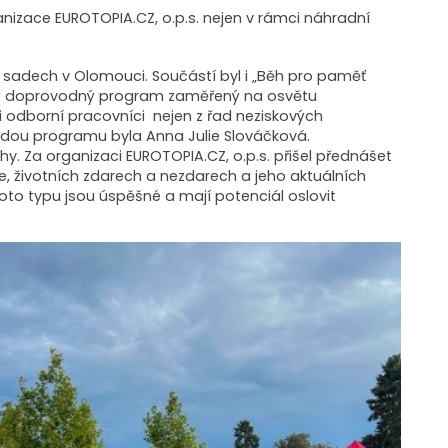
ganizace EUROTOPIA.CZ, o.p.s. nejen v rámci náhradní
sadech v Olomouci. Součástí byl i „Běh pro paměť
ejný doprovodný program zaměřený na osvětu
i odborní pracovníci nejen z řad neziskových
ězdou programu byla Anna Julie Slováčková.
y. Za organizaci EUROTOPIA.CZ, o.p.s. přišel přednášet
če, životních zdarech a nezdarech a jeho aktuálních
oto typu jsou úspěšné a mají potenciál oslovit