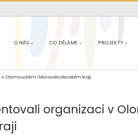
O NÁS
CO DĚLÁME
PROJEKTY
ci v Olomouckém i Moravskoslezském kraji
entovali organizaci v 
aji