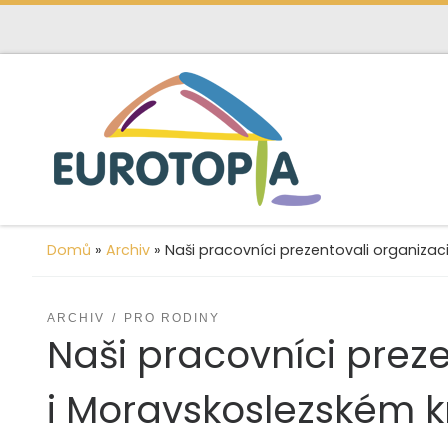
content
Skip to content
Domů
»
Archiv
»
Naši pracovníci prezentovali organiza
ARCHIV
PRO RODINY
Naši pracovníci prez
i Moravskoslezském kr