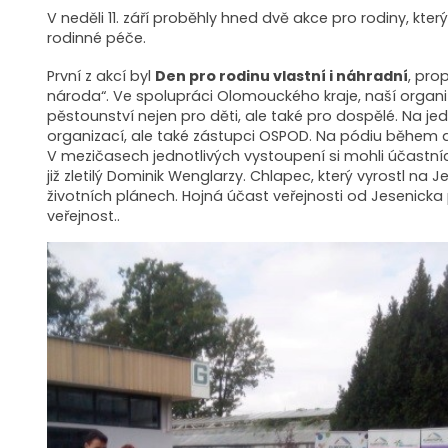
V neděli 11. září proběhly hned dvě akce pro rodiny, kte
rodinné péče.
První z akcí byl
Den pro rodinu vlastní i náhradní
, pro
národa“. Ve spolupráci Olomouckého kraje, naší organ
pěstounství nejen pro děti, ale také pro dospělé. Na j
organizací, ale také zástupci OSPOD. Na pódiu během a
V mezičasech jednotlivých vystoupení si mohli účastníc
již zletilý Dominik Wenglarzy. Chlapec, který vyrostl n
životních plánech. Hojná účast veřejnosti od Jesenicka
veřejnost..