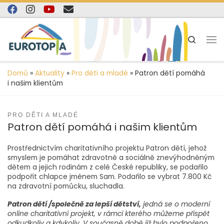
content
Skip to content
Search
Domů
»
Aktuality
»
Pro děti a mladé
»
Patron dětí pomáhá
i našim klientům
PRO DĚTI A MLADÉ
Patron dětí pomáhá i našim klientům
Prostřednictvím charitativního projektu Patron dětí, jehož
smyslem je pomáhat zdravotně a sociálně znevýhodněným
dětem a jejich rodinám z celé České republiky, se podařilo
podpořit chlapce jménem Sam. Podařilo se vybrat 7.800 Kč
na zdravotní pomůcku, sluchadla.
Patron dětí /společně za lepší dětství,
jedná se o moderní
online charitativní projekt, v rámci kterého můžeme přispět
odkudkoliv a kdykoliv. V současně době již bylo podpořeno