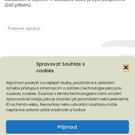
1240 příběhů.
Tiskové zprávy
Spravovat Souhlas s
cookies
Podporují nás...
Abychom poskytli co nejlepší služby, používáme k ukládání
a/nebo přístupu k informacím o zařízení, technologie jako jsou
soubory cookies. Souhlas s těmito technologiemi nám umožní
zpracovávat údaje, jako je chování při procházení nebo jedinečná
ID na tomto webu. Nesouhlas nebo odvolání souhlasu může
❬
❭
nepříznivě ovlivnit určité vlastnosti a funkce.
Přijmout