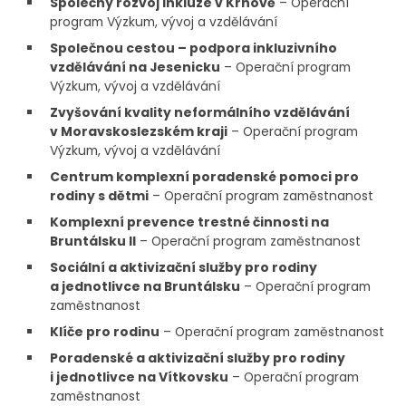
Společný rozvoj inkluze v Krnově
– Operační
program Výzkum, vývoj a vzdělávání
Společnou cestou – podpora inkluzivního
vzdělávání na Jesenicku
– Operační program
Výzkum, vývoj a vzdělávání
Zvyšování kvality neformálního vzdělávání
v Moravskoslezském kraji
– Operační program
Výzkum, vývoj a vzdělávání
Centrum komplexní poradenské pomoci pro
rodiny s dětmi
– Operační program zaměstnanost
Komplexní prevence trestné činnosti na
Bruntálsku II
– Operační program zaměstnanost
Sociální a aktivizační služby pro rodiny
a jednotlivce na Bruntálsku
– Operační program
zaměstnanost
Klíče pro rodinu
– Operační program zaměstnanost
Poradenské a aktivizační služby pro rodiny
i jednotlivce na Vítkovsku
– Operační program
zaměstnanost