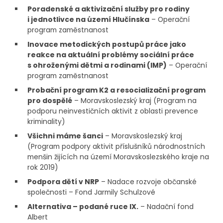
Poradenské a aktivizační služby pro rodiny
i jednotlivce na území Hlučínska
– Operační
program zaměstnanost
Inovace metodických postupů práce jako
reakce na aktuální problémy sociální práce
s ohroženými dětmi a rodinami (IMP)
– Operační
program zaměstnanost
Probační program K2 a resocializační program
pro dospělé
– Moravskoslezský kraj (Program na
podporu neinvestičních aktivit z oblasti prevence
kriminality)
Všichni máme šanci
– Moravskoslezský kraj
(Program podpory aktivit příslušníků národnostních
menšin žijících na území Moravskoslezského kraje na
rok 2019)
Podpora dětí v NRP
– Nadace rozvoje občanské
společnosti – Fond Jarmily Schulzové
Alternativa – podané ruce IX.
– Nadační fond
Albert