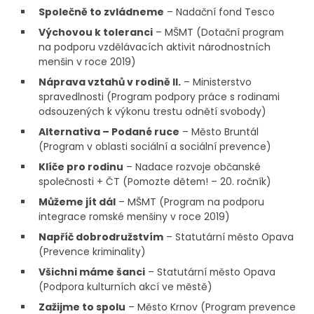
Společně to zvládneme
– Nadační fond Tesco
Výchovou k toleranci
– MŠMT (Dotační program
na podporu vzdělávacích aktivit národnostních
menšin v roce 2019)
Náprava vztahů v rodině II.
– Ministerstvo
spravedlnosti (Program podpory práce s rodinami
odsouzených k výkonu trestu odnětí svobody)
Alternativa – Podané ruce
– Město Bruntál
(Program v oblasti sociální a sociální prevence)
Klíče pro rodinu
– Nadace rozvoje občanské
společnosti + ČT (Pomozte dětem! – 20. ročník)
Můžeme jít dál
– MŠMT (Program na podporu
integrace romské menšiny v roce 2019)
Napříč dobrodružstvím
– Statutární město Opava
(Prevence kriminality)
Všichni máme šanci
– Statutární město Opava
(Podpora kulturních akcí ve městě)
Zažijme to spolu
– Město Krnov (Program prevence