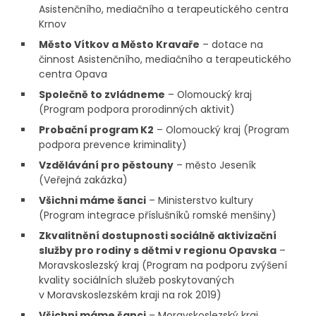
Asistenčního, mediačního a terapeutického centra
Krnov
Město Vítkov a Město Kravaře
– dotace na
činnost Asistenčního, mediačního a terapeutického
centra Opava
Společně to zvládneme
– Olomoucký kraj
(Program podpora prorodinných aktivit)
Probační program K2
– Olomoucký kraj (Program
podpora prevence kriminality)
Vzdělávání pro pěstouny
– město Jeseník
(Veřejná zakázka)
Všichni máme šanci
– Ministerstvo kultury
(Program integrace příslušníků romské menšiny)
Zkvalitnění dostupnosti sociálně aktivizační
služby pro rodiny s dětmi v regionu Opavska
–
Moravskoslezský kraj (Program na podporu zvýšení
kvality sociálních služeb poskytovaných
v Moravskoslezském kraji na rok 2019)
Všichni máme šanci
– Moravskoslezský kraj