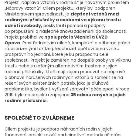
Projekt „Náprava vztahů v rodině II.“ je návazným projektem
„Nápravy vztahů“. Cílem projektu, který byl podpořen
Ministerstvem spravedlnosti, je
zlepšení vztahů mezi
rodinnými příslušníky a osobami ve výkonu trestu
odnětí svobody,
poskytnutí pomoci a podpory
po propuštění a následné znovu začlenění do společnosti.
Projekt probíhal ve
spolupráci s Věznicí a ÚVZD
Opava.
Prostřednictvím cílené, komplexní a odborné práce
s odsouzenými tak lze předcházet opětovnému vzniku
protiprávního jednání, které je ku prospěchu celé
společnosti. Projekt je zaměřen na dospělé osoby ve výkonu
trestu nebo s uloženým alternativním trestem a jejich
rodinné příslušníky, kteří mají zájem pracovat na nápravě
a obnově narušených rodinných vztahů a zaměřit se na
řešení svých existenčních potřeb, jako je dluhová
problematika, bydlení, vyřízení zdravotní péče apod. V roce
2019 bylo do projektu zapojeno
35 odsouzených a jejich
rodinní příslušníci.
SPOLEČNĚ TO ZVLÁDNEME
Cílem projektu je podpora náhradních rodin v jejich
fungování, projekt rozvíjí participativní metody při práci