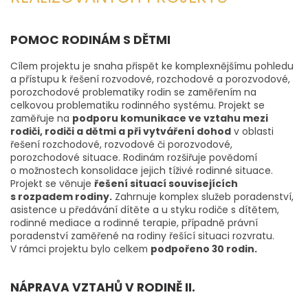
POMOC RODINÁM S DĚTMI
Cílem projektu je snaha přispět ke komplexnějšímu pohledu
a přístupu k řešení rozvodové, rozchodové a porozvodové,
porozchodové problematiky rodin se zaměřením na
celkovou problematiku rodinného systému. Projekt se
zaměřuje na
podporu komunikace ve vztahu mezi
rodiči, rodiči a dětmi a při vytváření dohod
v oblasti
řešení rozchodové, rozvodové či porozvodové,
porozchodové situace. Rodinám rozšiřuje povědomí
o možnostech konsolidace jejich tíživé rodinné situace.
Projekt se věnuje
řešení situací souvisejících
s rozpadem rodiny.
Zahrnuje komplex služeb poradenství,
asistence u předávání dítěte a u styku rodiče s dítětem,
rodinné mediace a rodinné terapie, případně právní
poradenství zaměřené na rodiny řešící situaci rozvratu.
V rámci projektu bylo celkem
podpořeno 30 rodin.
NÁPRAVA VZTAHŮ V RODINĚ II.