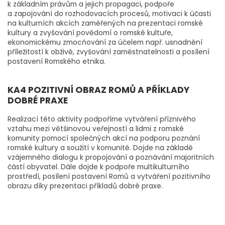
k základním právům a jejich propagaci, podpoře
a zapojování do rozhodovacích procesů, motivaci k účasti
na kulturních akcích zaměřených na prezentaci romské
kultury a zvyšování povědomí o romské kultuře,
ekonomickému zmocňování za účelem např. usnadnění
příležitostí k obživě, zvyšování zaměstnatelnosti a posílení
postavení Romského etnika.
KA4 POZITIVNÍ OBRAZ ROMŮ A PŘÍKLADY
DOBRÉ PRAXE
Realizací této aktivity podpoříme vytváření příznivého
vztahu mezi většinovou veřejností a lidmi z romské
komunity pomocí společných akcí na podporu poznání
romské kultury a soužití v komunitě. Dojde na základě
vzájemného dialogu k propojování a poznávání majoritních
částí obyvatel. Dále dojde k podpoře multikulturního
prostředí, posílení postavení Romů a vytváření pozitivního
obrazu díky prezentaci příkladů dobré praxe.