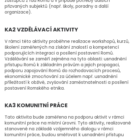
zástupců z řad Romů a v případě potřeby dalších
přizvaných subjektů (např. školy, poradny a další
organizace).
KA2 VZDĚLÁVACÍ AKTIVITY
V rámci této aktivity proběhne realizace workshopů, kurzů,
školení zaměřených na získání znalostí a kompetencí
podporujících integraci a posílení postavení Romů.
Vzdělávání se zaměří zejména na tyto oblasti: usnadnění
přístupu Romů k základním právům a jejich propagaci,
podporu zapojování Romů do rozhodovacích procesů,
ekonomické zmocňování za účelem např. usnadnění
příležitostí k obživě, zvyšování zaměstnatelnosti a posílení
postavení Romského etnika.
KA3 KOMUNITNÍ PRÁCE
Tato aktivita bude zaměřena na podporu aktivit v rámci
komunitní práce na místní úrovni. Tyto aktivity, realizované
stanovené na základě vzájemného dialogu v rámci
komunitní práce, budou směřovat k usnadnění přístupu