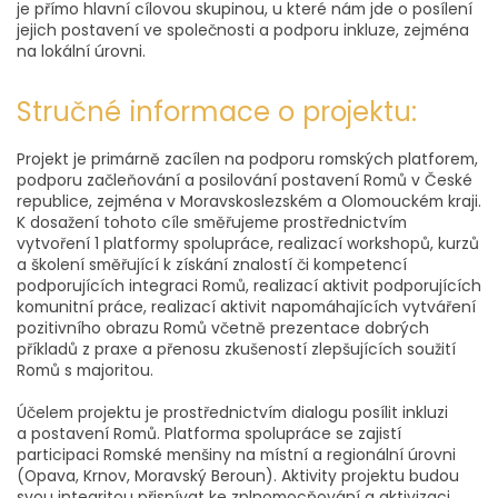
je přímo hlavní cílovou skupinou, u které nám jde o posílení
jejich postavení ve společnosti a podporu inkluze, zejména
na lokální úrovni.
Stručné informace o projektu:
Projekt je primárně zacílen na podporu romských platforem,
podporu začleňování a posilování postavení Romů v České
republice, zejména v Moravskoslezském a Olomouckém kraji.
K dosažení tohoto cíle směřujeme prostřednictvím
vytvoření 1 platformy spolupráce, realizací workshopů, kurzů
a školení směřující k získání znalostí či kompetencí
podporujících integraci Romů, realizací aktivit podporujících
komunitní práce, realizací aktivit napomáhajících vytváření
pozitivního obrazu Romů včetně prezentace dobrých
příkladů z praxe a přenosu zkušeností zlepšujících soužití
Romů s majoritou.
Účelem projektu je prostřednictvím dialogu posílit inkluzi
a postavení Romů. Platforma spolupráce se zajistí
participaci Romské menšiny na místní a regionální úrovni
(Opava, Krnov, Moravský Beroun). Aktivity projektu budou
svou integritou přispívat ke zplnomocňování a aktivizaci