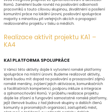
Romů. Zaměření bude rovněž na posilování odbornosti
pracovníků s touto cílovou skupinou, zkvalitnění a posílení
komunitní práce na lokální úrovni, posilování spolupráce
majority s minoritou při veřejných akcích a propagaci
realizovaného projektu v tisku a médiích.
Realizace aktivit projektu KA1 –
KA4
KA1 PLATFORMA SPOLUPRÁCE
V rámci této aktivity dojde k vytvoření romské platformy
spolupráce na místní úrovni. Budeme realizovat aktivity,
které budou mít dopad na posilování a prosazování zájmů
romské menšiny, zvýšení jejich aktivizace, komunikačních
a facilitačních kompetencí, podporu inkluze a integrace
a zplnomocňování Romů. V průběhu realizace projektu
dojde ke zřízení a fungování samostatné romské platformy,
jejíž členové budou z řad jádrové skupiny a dalších členů
komunity a proromských organizací, zastupitelů měst,