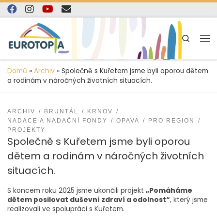
content
Skip to content
Search
Domů
»
Archiv
»
Společně s Kuřetem jsme byli oporou dětem
a rodinám v náročných životních situacích.
ARCHIV
BRUNTÁL
KRNOV
NADACE A NADAČNÍ FONDY
OPAVA
PRO REGION
PROJEKTY
Společně s Kuřetem jsme byli oporou
dětem a rodinám v náročných životních
situacích.
S koncem roku 2025 jsme ukončili projekt
„Pomáháme
dětem posilovat duševní zdraví a odolnost“
, který jsme
realizovali ve spolupráci s Kuřetem.