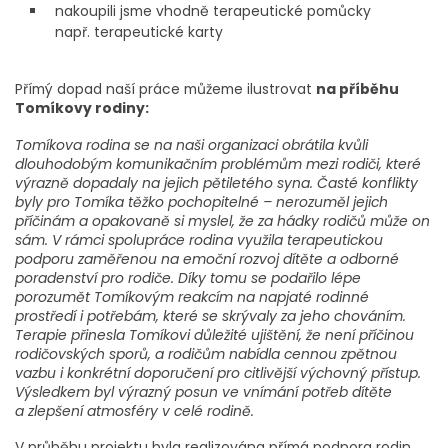
nakoupili jsme vhodně terapeutické pomůcky
např. terapeutické karty
Přímý dopad naší práce můžeme ilustrovat
na příběhu
Tomíkovy rodiny:
Tomíkova rodina se na naši organizaci obrátila kvůli
dlouhodobým komunikačním problémům mezi rodiči, které
výrazně dopadaly na jejich pětiletého syna. Časté konflikty
byly pro Tomíka těžko pochopitelné – nerozuměl jejich
příčinám a opakovaně si myslel, že za hádky rodičů může on
sám. V rámci spolupráce rodina využila terapeutickou
podporu zaměřenou na emoční rozvoj dítěte a odborné
poradenství pro rodiče. Díky tomu se podařilo lépe
porozumět Tomíkovým reakcím na napjaté rodinné
prostředí i potřebám, které se skrývaly za jeho chováním.
Terapie přinesla Tomíkovi důležité ujištění, že není příčinou
rodičovských sporů, a rodičům nabídla cennou zpětnou
vazbu i konkrétní doporučení pro citlivější výchovný přístup.
Výsledkem byl výrazný posun ve vnímání potřeb dítěte
a zlepšení atmosféry v celé rodině.
V průběhu projektu byla realizována přímá podpora rodin