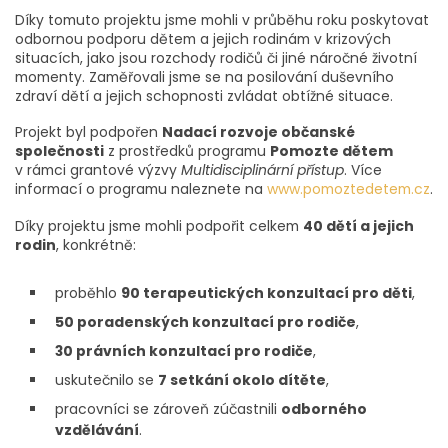
Díky tomuto projektu jsme mohli v průběhu roku poskytovat
odbornou podporu dětem a jejich rodinám v krizových
situacích, jako jsou rozchody rodičů či jiné náročné životní
momenty. Zaměřovali jsme se na posilování duševního
zdraví dětí a jejich schopnosti zvládat obtížné situace.
Projekt byl podpořen
Nadací rozvoje občanské
společnosti
z prostředků programu
Pomozte dětem
v rámci grantové výzvy
Multidisciplinární přístup
. Více
informací o programu naleznete na
www.pomoztedetem.cz
.
Díky projektu jsme mohli podpořit celkem
40 dětí a jejich
rodin
, konkrétně:
proběhlo
90 terapeutických konzultací pro děti
,
50 poradenských konzultací pro rodiče
,
30 právních konzultací pro rodiče
,
uskutečnilo se
7 setkání okolo dítěte
,
pracovníci se zároveň zúčastnili
odborného
vzdělávání
.