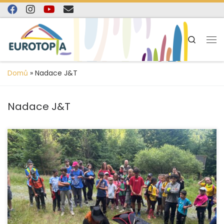
content
Skip to content
Search
Domů
»
Nadace J&T
Nadace J&T
Projekt Silná opora pro pěstounské rodiny byl v uplynulém
roce díky finanční podpoře Nadace J&T úspěšně
realizován a přinesl konkrétní podporu dětem […]