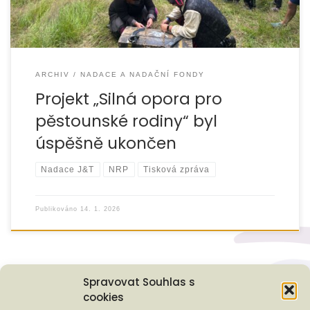
ARCHIV
NADACE A NADAČNÍ FONDY
Projekt „Silná opora pro
pěstounské rodiny“ byl
úspěšně ukončen
Nadace J&T
NRP
Tisková zpráva
Publikováno
14. 1. 2026
Spravovat Souhlas s
cookies