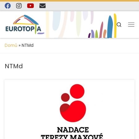
content
Skip to content
Search
Domů
»
NTMd
NTMd
V září 2024 postihly Opavu a přilehlé obce (zejména
Vávrovice a Palhanec) rozsáhlé povodně, které během
několika hodin zcela změnily život stovkám