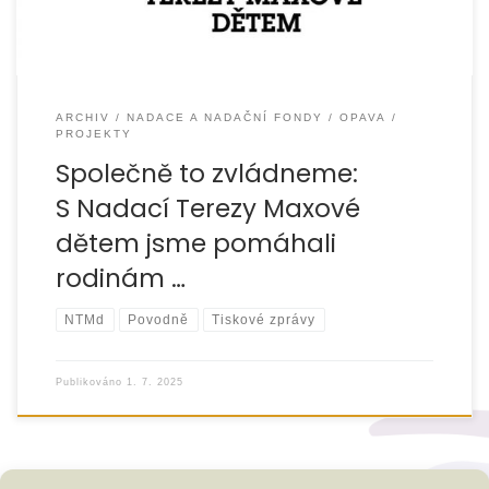
ARCHIV
NADACE A NADAČNÍ FONDY
OPAVA
PROJEKTY
Společně to zvládneme:
S Nadací Terezy Maxové
dětem jsme pomáhali
rodinám …
NTMd
Povodně
Tiskové zprávy
Publikováno
1. 7. 2025