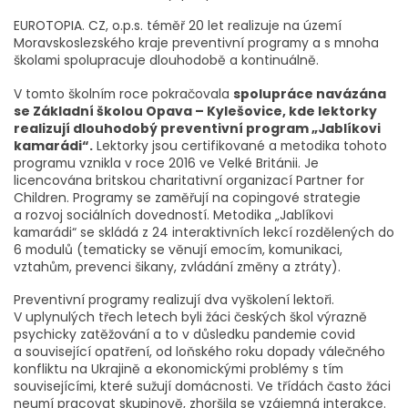
EUROTOPIA. CZ, o.p.s. téměř 20 let realizuje na území
Moravskoslezského kraje preventivní programy a s mnoha
školami spolupracuje dlouhodobě a kontinuálně.
V tomto školním roce pokračovala
spolupráce navázána
se Základní školou Opava – Kylešovice, kde lektorky
realizují dlouhodobý preventivní program „Jablíkovi
kamarádi“.
Lektorky jsou certifikované a metodika tohoto
programu vznikla v roce 2016 ve Velké Británii. Je
licencována britskou charitativní organizací Partner for
Children. Programy se zaměřují na copingové strategie
a rozvoj sociálních dovedností. Metodika „Jablíkovi
kamarádi“ se skládá z 24 interaktivních lekcí rozdělených do
6 modulů (tematicky se věnují emocím, komunikaci,
vztahům, prevenci šikany, zvládání změny a ztráty).
Preventivní programy realizují dva vyškolení lektoři.
V uplynulých třech letech byli žáci českých škol výrazně
psychicky zatěžování a to v důsledku pandemie covid
a související opatření, od loňského roku dopady válečného
konfliktu na Ukrajině a ekonomickými problémy s tím
souvisejícími, které sužují domácnosti. Ve třídách často žáci
neumí pracovat skupinově, zhoršila se vzájemná interakce.