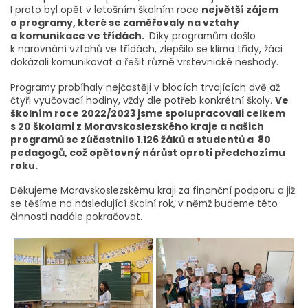
I proto byl opět v letošním školním roce
největší zájem
o programy, které se zaměřovaly na vztahy
a komunikace ve třídách.
Díky programům došlo
k narovnání vztahů ve třídách, zlepšilo se klima třídy, žáci
dokázali komunikovat a řešit různé vrstevnické neshody.
Programy probíhaly nejčastěji v blocích trvajících dvě až
čtyři vyučovací hodiny, vždy dle potřeb konkrétní školy.
Ve
školním roce 2022/2023 jsme spolupracovali celkem
s 20 školami z Moravskoslezského kraje a našich
programů se zúčastnilo 1.126 žáků a studentů a 80
pedagogů, což opětovný nárůst oproti předchozímu
roku.
Děkujeme Moravskoslezskému kraji za finanční podporu a již
se těšíme na následující školní rok, v němž budeme této
činnosti nadále pokračovat.