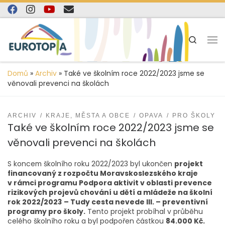
content
Skip to content
Search
Domů
»
Archiv
»
Také ve školním roce 2022/2023 jsme se
věnovali prevenci na školách
ARCHIV
KRAJE, MĚSTA A OBCE
OPAVA
PRO ŠKOLY
Také ve školním roce 2022/2023 jsme se
věnovali prevenci na školách
S koncem školního roku 2022/2023 byl ukončen
projekt
financovaný z rozpočtu Moravskoslezského kraje
v rámci programu Podpora aktivit v oblasti prevence
rizikových projevů chování u dětí a mládeže na školní
rok 2022/2023
– Tudy cesta nevede III. – preventivní
programy pro školy.
Tento projekt probíhal v průběhu
celého školního roku a byl podpořen částkou
84.000 Kč.