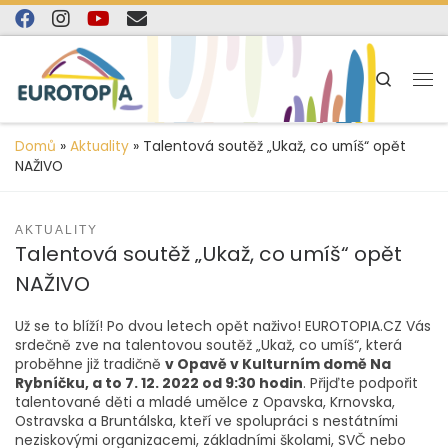
content
Skip to content
Search
Domů
»
Aktuality
»
Talentová soutěž „Ukaž, co umíš“ opět
NAŽIVO
AKTUALITY
Talentová soutěž „Ukaž, co umíš“ opět
NAŽIVO
Už se to blíží! Po dvou letech opět naživo! EUROTOPIA.CZ Vás
srdečně zve na talentovou soutěž „Ukaž, co umíš“, která
proběhne již tradičně
v Opavě v Kulturním domě Na
Rybníčku, a to 7. 12. 2022 od 9:30 hodin
. Přijďte podpořit
talentované děti a mladé umělce z Opavska, Krnovska,
Ostravska a Bruntálska, kteří ve spolupráci s nestátními
neziskovými organizacemi, základními školami, SVČ nebo