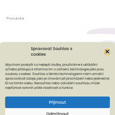
Pozvánka
Spravovat Souhlas s
cookies
Podporují nás...
Abychom poskytli co nejlepší služby, používáme k ukládání
a/nebo přístupu k informacím o zařízení, technologie jako jsou
soubory cookies. Souhlas s těmito technologiemi nám umožní
zpracovávat údaje, jako je chování při procházení nebo jedinečná
ID na tomto webu. Nesouhlas nebo odvolání souhlasu může
❬
❭
nepříznivě ovlivnit určité vlastnosti a funkce.
Přijmout
Odmítnout