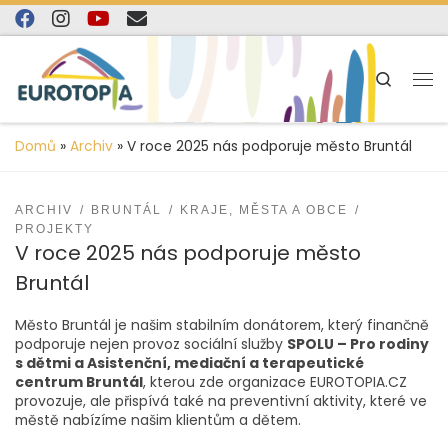
content
Skip to content
Search
Domů
»
Archiv
»
V roce 2025 nás podporuje město Bruntál
ARCHIV
BRUNTÁL
KRAJE, MĚSTA A OBCE
PROJEKTY
V roce 2025 nás podporuje město
Bruntál
Město Bruntál je našim stabilním donátorem, který finančně
podporuje nejen provoz sociální služby
SPOLU – Pro rodiny
s dětmi a Asistenční, mediační a terapeutické
centrum Bruntál
, kterou zde organizace EUROTOPIA.CZ
provozuje, ale přispívá také na preventivní aktivity, které ve
městě nabízíme našim klientům a dětem.