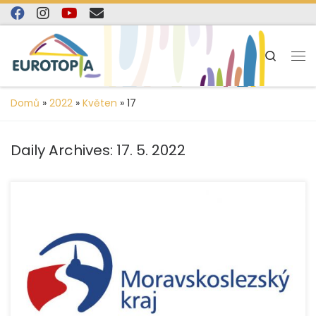
content
Skip to content
Search
Domů
»
2022
»
Květen
»
17
Daily Archives:
17. 5. 2022
Také v roce 2022 realizujeme řadu projektů s finanční
podporou Moravskoslezského kraje. Níže naleznete
přehled dotačních programů Moravskoslezského kraje
včetně krátkého popisu