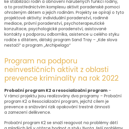
ke stabilizaci rodin a obnovení narušených funkcí rodiny,
a to prostřednictvím komplexu aktivit poradenské pomoci
ohroženým dětem a jejich rodinám. Projekty se opírají o tyto
projektové aktivity: individuální poradenství, rodinné
mediace, právní poradenství, psychoterapeutické
konzultace, psychologické poradenství, asistované
kontakty s podporou odborníka, asistence u celého styku
rodiče s dítětem, dětský program Sand Tray – „Kde slova
nestačí“ a program „Archipelago“
Program na podporu
neinvestičních aktivit z oblasti
prevence kriminality na rok 2022
Probační program K2 a resocializační program
–
V rámci projektu jsou realizovány dva programy – Probační
program K2 a Resocializační program, jejichž cílem je
prevence a snižování rizik opakování trestné činnosti
a zamezení delikvence.
Probační program K2 se snaží reagovat na problémy dětí
a mladých lidí v otázce hodnot a stylu života, řeší problémy