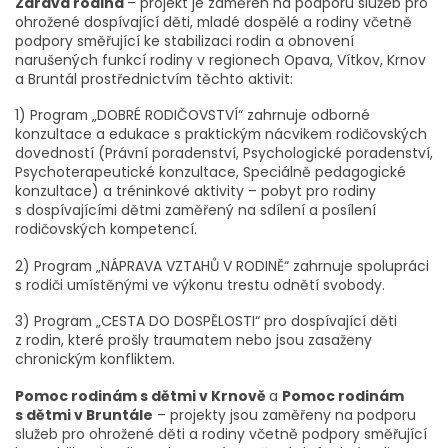
Zdravá rodina
– projekt je zaměřen na podporu služeb pro
ohrožené dospívající děti, mladé dospělé a rodiny včetně
podpory směřující ke stabilizaci rodin a obnovení
narušených funkcí rodiny v regionech Opava, Vítkov, Krnov
a Bruntál prostřednictvím těchto aktivit:
1) Program „DOBRÉ RODIČOVSTVÍ“ zahrnuje odborné
konzultace a edukace s praktickým nácvikem rodičovských
dovedností (Právní poradenství, Psychologické poradenství,
Psychoterapeutické konzultace, Speciálně pedagogické
konzultace) a tréninkové aktivity – pobyt pro rodiny
s dospívajícími dětmi zaměřený na sdílení a posílení
rodičovských kompetencí.
2) Program „NÁPRAVA VZTAHŮ V RODINĚ“ zahrnuje spolupráci
s rodiči umístěnými ve výkonu trestu odnětí svobody.
3) Program „CESTA DO DOSPĚLOSTI“ pro dospívající děti
z rodin, které prošly traumatem nebo jsou zasaženy
chronickým konfliktem.
Pomoc rodinám s dětmi v Krnově
a
Pomoc rodinám
s dětmi v Bruntále
– projekty jsou zaměřeny na podporu
služeb pro ohrožené děti a rodiny včetně podpory směřující