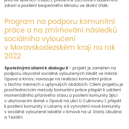
jevů ve školních třídách, prevence zachování duševního
zdraví a posílení bezpečného klimatu ve školní třídě.
Program na podporu komunitní
práce a na zmírňování následků
sociálního vyloučení
v Moravskoslezském kraji na rok
2022
Společnými silami k dialogu II
– projekt je zaměřen na
podporu obyvatel sociálně vyloučených lokalit ve městě
Opava a Krnov, navazuje na realizaci komunitní práce
v těchto městech v uplynulých obdobích. Cílem projektu je
prostřednictvím metody komunitní práce přispět k udržení
momentálního příznivého stavu a posílení komunity žijící
v ubytovacím domě v Opavě na ulici U Cukrovaru 1, přispět
k posílení komunity U Latarny a k vytvoření nové komunity
v sociálně vyloučené lokalitě v Krnově na ul. Stará, Libušina
a Textilní.