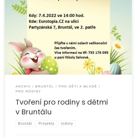
Ve čtvrtek 7. 4. 2022 proběhla akce v rámci oslav
velikonočních svátků pro rodiny s dětmi v Bruntálu.
Tematického tvoření se zúčastnilo 9 dětí různého
ARCHIV
BRUNTÁL
PRO DĚTI A MLADÉ
PRO RODINY
Tvoření pro rodiny s dětmi
v Bruntálu
Bruntál
Projekty
rodiny