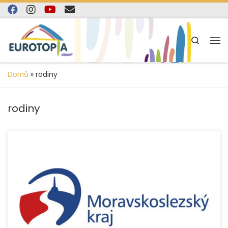
content
Skip to content
Search
Domů
»
rodiny
rodiny
Také v roce 2022 realizujeme řadu projektů s finanční
podporou Moravskoslezského kraje. Níže naleznete
přehled dotačních programů Moravskoslezského kraje
včetně krátkého popisu