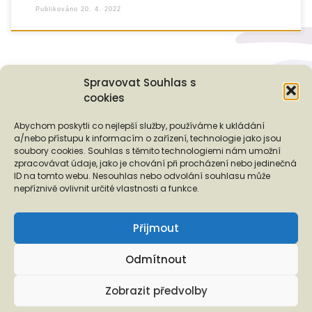
Publikováno
20. 4. 2022
Spravovat Souhlas s
cookies
Podporují nás...
Abychom poskytli co nejlepší služby, používáme k ukládání
a/nebo přístupu k informacím o zařízení, technologie jako jsou
soubory cookies. Souhlas s těmito technologiemi nám umožní
zpracovávat údaje, jako je chování při procházení nebo jedinečná
ID na tomto webu. Nesouhlas nebo odvolání souhlasu může
❬
❭
nepříznivě ovlivnit určité vlastnosti a funkce.
Přijmout
Odmítnout
Copyright © 2026 EUROTOPIA.CZ, o.p.s.
Zobrazit předvolby