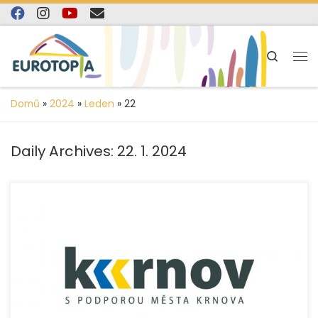
content
Skip to content
Search
Domů
»
2024
»
Leden
»
22
Daily Archives:
22. 1. 2024
V roce 2023 jsme v rámci dotačního programu Podpora
Prevence kriminality ve městě Krnov pro rok 2023, který
vyhlásilo město Krnov, realizovali […]