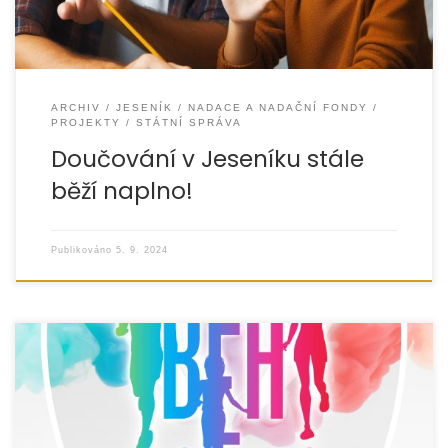
ARCHIV
JESENÍK
NADACE A NADAČNÍ FONDY
PROJEKTY
STÁTNÍ SPRÁVA
Doučování v Jeseníku stále
běží naplno!
Publikováno
5. 9. 2024
Čeká vás barevný běh pro celou rodinu, ať už s dětmi,