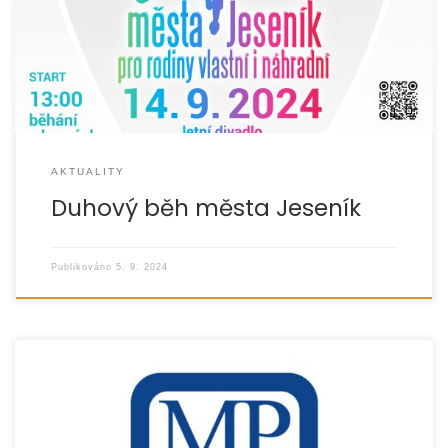
kočárky, koloběžkami nebo na odrážedlech! Kromě běhu
se můžete těšit […]
AKTUALITY
Duhový běh města Jeseník
Publikováno
5. 9. 2024
V roce 2024 podpořilo Ministerstvo práce a sociálních