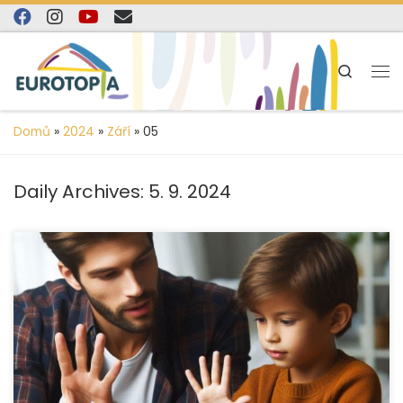
content
Skip to content
Search
Domů
»
2024
»
Září
»
05
Daily Archives:
5. 9. 2024
Věříme, že každé dítě má právo na kvalitní vzdělání,
a proto se snažíme dětem pomáhat tam, kde je to
potřeba. Naše […]