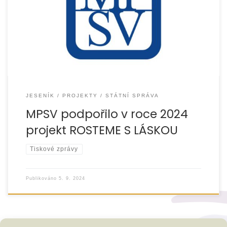
věcí v rámci Dotačního programu Rodina náš projekt
„Rosteme s láskou – podpora biologických a svěřených
dětí […]
JESENÍK
PROJEKTY
STÁTNÍ SPRÁVA
MPSV podpořilo v roce 2024
projekt ROSTEME S LÁSKOU
Tiskové zprávy
Publikováno
5. 9. 2024