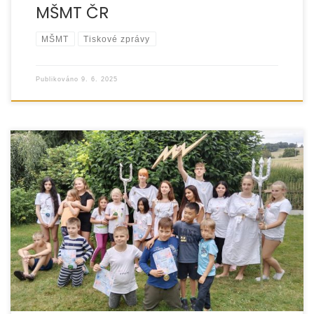
MŠMT ČR
MŠMT
Tiskové zprávy
Publikováno
9. 6. 2025
Jako každý rok připravujeme na letní prázdniny řadu
volnočasových aktivit pro děti ze znevýhodněných rodin.
Cílem je zpříjemnit jim dny