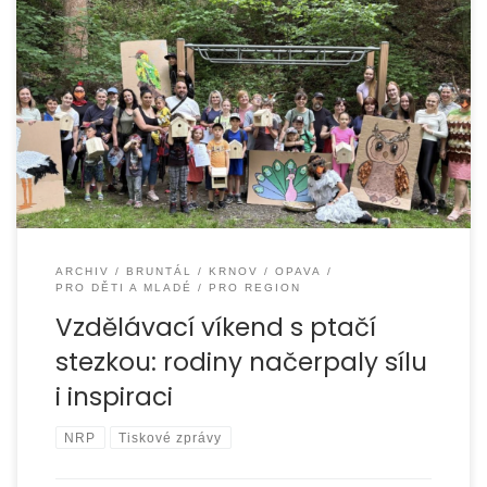
Ve dnech 30. května až 1. června 2024 jsme uspořádali
vzdělávací pobyt pro pěstouny z Opavska, Vítkovska,
Krnovska a Bruntálska. Akce se konala v malebném
ARCHIV
BRUNTÁL
KRNOV
OPAVA
PRO DĚTI A MLADÉ
PRO REGION
Vzdělávací víkend s ptačí
stezkou: rodiny načerpaly sílu
i inspiraci
NRP
Tiskové zprávy