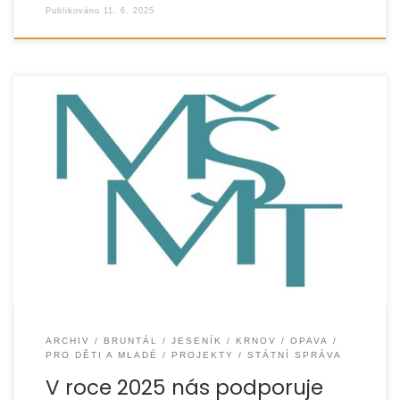
Publikováno
11. 6. 2025
Organizace EUROTOPIA.CZ, o.p.s. získala v roce 2025
finanční podporu z Ministerstva školství, mládeže
a tělovýchovy ČR na realizaci tří projektů zaměřených na
podporu
ARCHIV
BRUNTÁL
JESENÍK
KRNOV
OPAVA
PRO DĚTI A MLADÉ
PROJEKTY
STÁTNÍ SPRÁVA
V roce 2025 nás podporuje