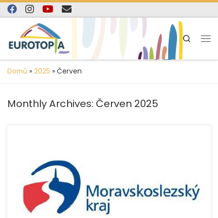
content
Skip to content
Search
Domů
»
2025
»
Červen
Monthly Archives:
Červen 2025
Organizace EUROTOPIA.CZ realizuje v roce 2025 řadu
sociálních, preventivních a vzdělávacích projektů díky
finanční podpoře Moravskoslezského kraje. Podpora
kraje umožnila rozvíjet služby