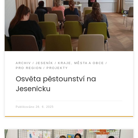
Projekt Osvěta pěstounství na Jesenicku byl realizován
s cílem zvýšit povědomí veřejnosti o tématu pěstounské
péče, přiblížit možnosti zapojení do systému náhradní
ARCHIV
JESENÍK
KRAJE, MĚSTA A OBCE
PRO REGION
PROJEKTY
Osvěta pěstounství na
Jesenicku
Publikováno
26. 6. 2025