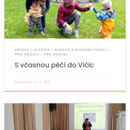
pro pečující osoby s dětmi ve věku 0–8 let. Akce proběhla
v rámci
ARCHIV
JESENÍK
NADACE A NADAČNÍ FONDY
PRO REGION
PRO RODINY
S včasnou péčí do Vlčic
Publikováno
27. 6. 2025