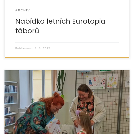
ARCHIV
Nabídka letních Eurotopia
táborů
Publikováno
8. 6. 2025
Ve dnech 23. dubna až 29. května 2025 organizace
EUROTOPIA. CZ, o.p.s. ve spolupráci s Knihovnou Vincence
Priessnitze v Jeseníku a za finanční podpory Města