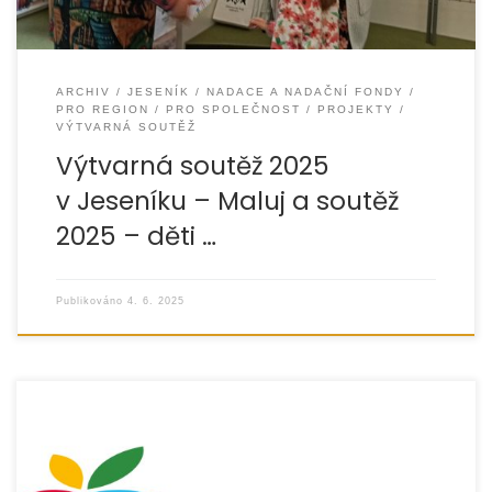
ARCHIV
JESENÍK
NADACE A NADAČNÍ FONDY
PRO REGION
PRO SPOLEČNOST
PROJEKTY
VÝTVARNÁ SOUTĚŽ
Výtvarná soutěž 2025
v Jeseníku – Maluj a soutěž
2025 – děti …
Publikováno
4. 6. 2025