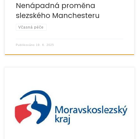
Nenápadná proměna
slezského Manchesteru
Včasná péče
Publikováno
19. 6. 2025
V úterý 17. června 2025 proběhlo na středisku Probační
a mediační služby v Opavě pracovní setkání zástupců této
instituce se sociálními pracovnicemi organizace
EUROTOPIA.CZ.