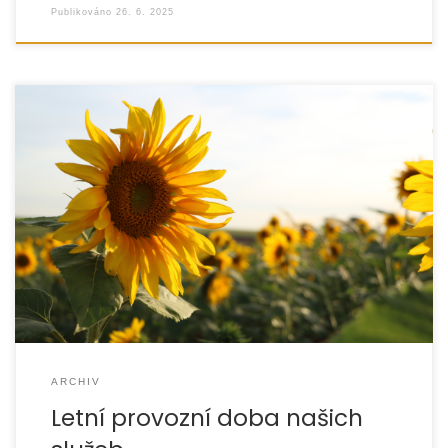
Publikováno
26. 6. 2025
S blížícím se letním obdobím oznamujeme změnu
provozní doby našich služeb. V průběhu měsíců července
a srpna pořádáme řadu zážitkových a pobytových
ARCHIV
Letní provozní doba našich