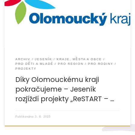
V minulých letech se nám osvědčily aktivity zaměřené na
podporu dospívajících dětí a jejich rodin – zejména
pobytové tematické preventivní programy,
ARCHIV
JESENÍK
KRAJE, MĚSTA A OBCE
PRO DĚTI A MLADÉ
PRO REGION
PRO RODINY
PROJEKTY
Díky Olomouckému kraji
pokračujeme – Jeseník
rozjíždí projekty „ReSTART – …
Publikováno
3. 6. 2025