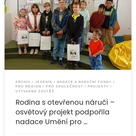
Projekt Rodina s otevřenou náručí byl úspěšně realizován
v období od února do května 2025. Cílem projektu bylo
prostřednictvím dětské výtvarné soutěže
ARCHIV
JESENÍK
NADACE A NADAČNÍ FONDY
PRO REGION
PRO SPOLEČNOST
PROJEKTY
VÝTVARNÁ SOUTĚŽ
Rodina s otevřenou náručí –
osvětový projekt podpořila
nadace Umění pro …