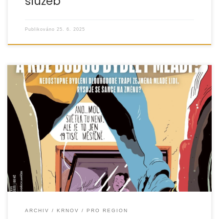
služeb
Publikováno
25. 6. 2025
Krnov jako příklad úspěšné inkluze a vzdělávací politiky V
časopise Respekt vyšel rozsáhlý článek novinářky Markéty
Plíhalové s názvem „Nenápadná proměna slezského
ARCHIV
KRNOV
PRO REGION