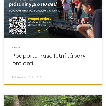
Letní prázdniny jsou pro většinu dětí obdobím radosti,
výletů a zážitků. Pro ty, se kterými dlouhodobě pracujeme
v regionech Opavska, Krnovska, Bruntálska
ARCHIV
Podpořte naše letní tábory
pro děti
Publikováno
16. 6. 2025