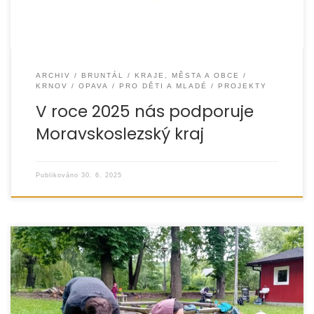
ARCHIV
BRUNTÁL
KRAJE, MĚSTA A OBCE
KRNOV
OPAVA
PRO DĚTI A MLADÉ
PROJEKTY
V roce 2025 nás podporuje
Moravskoslezský kraj
Publikováno
30. 6. 2025
Dne 11. června 2025 se uskutečnil výlet do Vlčic u Javorníku