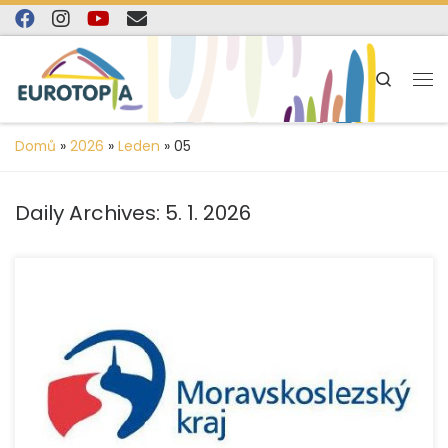
content
Skip to content
Search
Domů
»
2026
»
Leden
»
05
Daily Archives:
5. 1. 2026
V roce 2025 organizace EUROTOPIA.CZ, o.p.s. úspěšně
realizovala projekty „Pomoc rodinám s dětmi v Bruntále“
a „Pomoc rodinám s dětmi v Krnově“. S podporou
Moravskoslezského