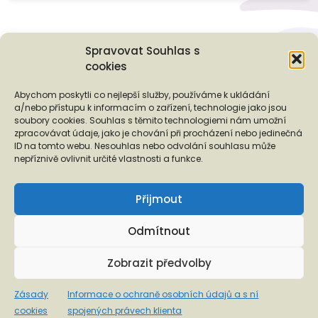
Spravovat Souhlas s
cookies
Podporují nás...
Abychom poskytli co nejlepší služby, používáme k ukládání
a/nebo přístupu k informacím o zařízení, technologie jako jsou
soubory cookies. Souhlas s těmito technologiemi nám umožní
zpracovávat údaje, jako je chování při procházení nebo jedinečná
ID na tomto webu. Nesouhlas nebo odvolání souhlasu může
❬
❭
nepříznivě ovlivnit určité vlastnosti a funkce.
Přijmout
Odmítnout
Copyright © 2026 EUROTOPIA.CZ, o.p.s.
Zobrazit předvolby
Informace o ochraně osobních údajů a s ní spojených
Zásady
Informace o ochraně osobních údajů a s ní
právech klienta
cookies
spojených právech klienta