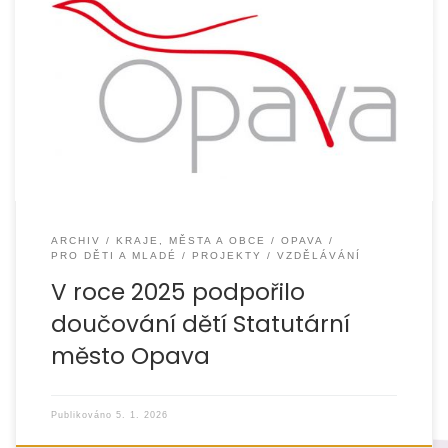
Organizace EUROTOPIA.CZ, o.p.s. v roce 2025 realizovala
projekt Spolu to zvládneme 2025, který byl zaměřen na
podporu dětí ze sociálně znevýhodněného
ARCHIV
KRAJE, MĚSTA A OBCE
OPAVA
PRO DĚTI A MLADÉ
PROJEKTY
VZDĚLÁVÁNÍ
V roce 2025 podpořilo
doučování dětí Statutární
město Opava
Publikováno
5. 1. 2026