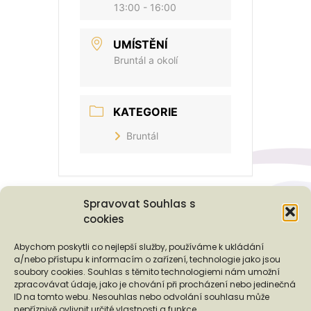
13:00 - 16:00
UMÍSTĚNÍ
Bruntál a okolí
KATEGORIE
Bruntál
Spravovat Souhlas s
cookies
Podporují nás...
Abychom poskytli co nejlepší služby, používáme k ukládání
a/nebo přístupu k informacím o zařízení, technologie jako jsou
soubory cookies. Souhlas s těmito technologiemi nám umožní
zpracovávat údaje, jako je chování při procházení nebo jedinečná
ID na tomto webu. Nesouhlas nebo odvolání souhlasu může
nepříznivě ovlivnit určité vlastnosti a funkce.