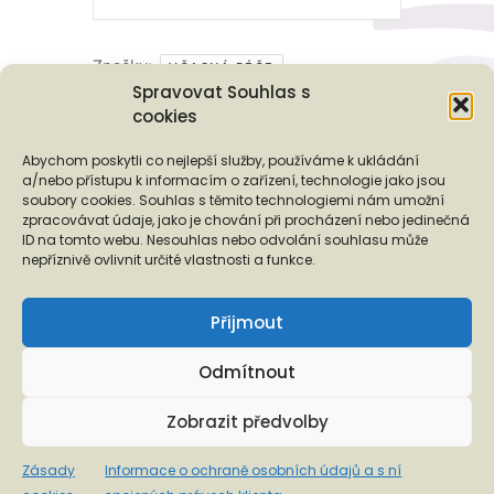
Značky:
VČASNÁ PÉČE
Spravovat Souhlas s
cookies
Podporují nás...
Abychom poskytli co nejlepší služby, používáme k ukládání
a/nebo přístupu k informacím o zařízení, technologie jako jsou
soubory cookies. Souhlas s těmito technologiemi nám umožní
zpracovávat údaje, jako je chování při procházení nebo jedinečná
ID na tomto webu. Nesouhlas nebo odvolání souhlasu může
❬
❭
nepříznivě ovlivnit určité vlastnosti a funkce.
Přijmout
Odmítnout
Copyright © 2026 EUROTOPIA.CZ, o.p.s.
Zobrazit předvolby
Informace o ochraně osobních údajů a s ní spojených
Zásady
Informace o ochraně osobních údajů a s ní
právech klienta