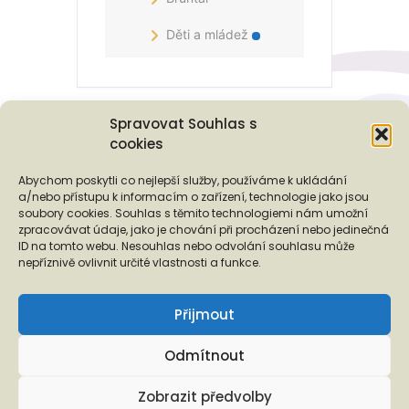
Děti a mládež
Spravovat Souhlas s
cookies
Podporují nás...
Abychom poskytli co nejlepší služby, používáme k ukládání
a/nebo přístupu k informacím o zařízení, technologie jako jsou
soubory cookies. Souhlas s těmito technologiemi nám umožní
zpracovávat údaje, jako je chování při procházení nebo jedinečná
ID na tomto webu. Nesouhlas nebo odvolání souhlasu může
❬
❭
nepříznivě ovlivnit určité vlastnosti a funkce.
Přijmout
Odmítnout
Copyright © 2026 EUROTOPIA.CZ, o.p.s.
Zobrazit předvolby