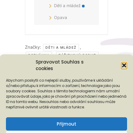
Děti a mládež
Opava
Značky:
,
DĚTI A MLÁDEŽ
,
POZVÁNKA
ZÁŽITKOVÝ POBYT
Spravovat Souhlas s
cookies
Podporují nás...
Abychom poskytli co nejlepší služby, používáme k ukládání
a/nebo přístupu k informacím o zařízení, technologie jako jsou
soubory cookies. Souhlas s těmito technologiemi nám umožní
zpracovávat údaje, jako je chování při procházení nebo jedinečná
ID na tomto webu. Nesouhlas nebo odvolání souhlasu může
❬
❭
nepříznivě ovlivnit určité vlastnosti a funkce.
Přijmout