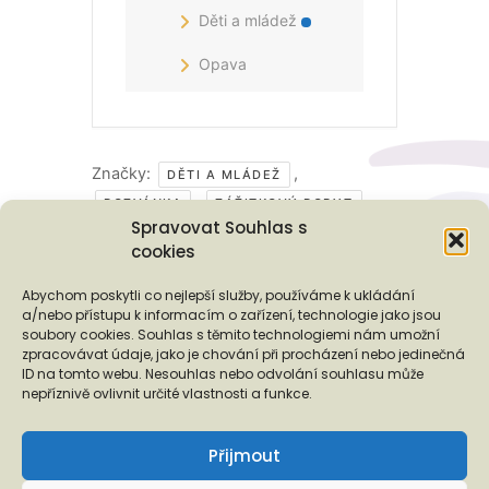
Děti a mládež
Opava
Značky:
,
DĚTI A MLÁDEŽ
,
POZVÁNKA
ZÁŽITKOVÝ POBYT
Spravovat Souhlas s
cookies
Podporují nás...
Abychom poskytli co nejlepší služby, používáme k ukládání
a/nebo přístupu k informacím o zařízení, technologie jako jsou
soubory cookies. Souhlas s těmito technologiemi nám umožní
zpracovávat údaje, jako je chování při procházení nebo jedinečná
ID na tomto webu. Nesouhlas nebo odvolání souhlasu může
❬
❭
nepříznivě ovlivnit určité vlastnosti a funkce.
Přijmout