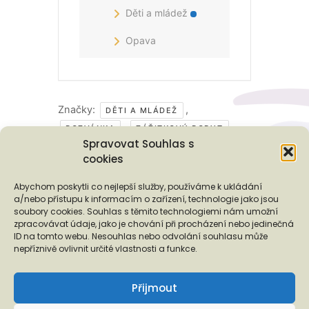
Děti a mládež
Opava
Značky:
,
DĚTI A MLÁDEŽ
,
POZVÁNKA
ZÁŽITKOVÝ POBYT
Spravovat Souhlas s
cookies
Podporují nás...
Abychom poskytli co nejlepší služby, používáme k ukládání
a/nebo přístupu k informacím o zařízení, technologie jako jsou
soubory cookies. Souhlas s těmito technologiemi nám umožní
zpracovávat údaje, jako je chování při procházení nebo jedinečná
ID na tomto webu. Nesouhlas nebo odvolání souhlasu může
❬
❭
nepříznivě ovlivnit určité vlastnosti a funkce.
Přijmout