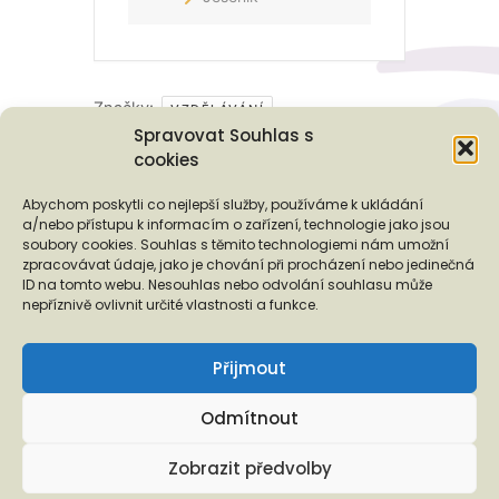
Značky:
VZDĚLÁVÁNÍ
Spravovat Souhlas s
cookies
Podporují nás...
Abychom poskytli co nejlepší služby, používáme k ukládání
a/nebo přístupu k informacím o zařízení, technologie jako jsou
soubory cookies. Souhlas s těmito technologiemi nám umožní
zpracovávat údaje, jako je chování při procházení nebo jedinečná
ID na tomto webu. Nesouhlas nebo odvolání souhlasu může
❬
❭
nepříznivě ovlivnit určité vlastnosti a funkce.
Přijmout
Odmítnout
Copyright © 2026 EUROTOPIA.CZ, o.p.s.
Zobrazit předvolby