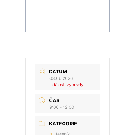
DATUM
03.06.2026
Události vypršely
ČAS
9:00 - 12:00
KATEGORIE
Jeseník