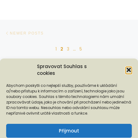
Posts navigation
Newer posts
NEWER POSTS
1
2
3
…
5
Ol
OLDER POSTS
Spravovat Souhlas s
cookies
Podporují nás...
Abychom poskytli co nejlepší služby, používáme k ukládání
a/nebo přístupu k informacím o zařízení, technologie jako jsou
soubory cookies. Souhlas s těmito technologiemi nám umožní
zpracovávat údaje, jako je chování při procházení nebo jedinečná
ID na tomto webu. Nesouhlas nebo odvolání souhlasu může
❬
❭
nepříznivě ovlivnit určité vlastnosti a funkce.
Přijmout