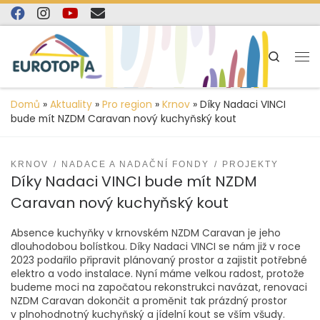
content
Skip to content
Search
Domů
»
Aktuality
»
Pro region
»
Krnov
»
Díky Nadaci VINCI
bude mít NZDM Caravan nový kuchyňský kout
KRNOV
NADACE A NADAČNÍ FONDY
PROJEKTY
Díky Nadaci VINCI bude mít NZDM
Caravan nový kuchyňský kout
Absence kuchyňky v krnovském NZDM Caravan je jeho
dlouhodobou bolístkou. Díky Nadaci VINCI se nám již v roce
2023 podařilo připravit plánovaný prostor a zajistit potřebné
elektro a vodo instalace. Nyní máme velkou radost, protože
budeme moci na započatou rekonstrukci navázat, renovaci
NZDM Caravan dokončit a proměnit tak prázdný prostor
v plnohodnotný kuchyňský a jídelní kout se vším všudy.