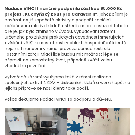
Nadace VINCI finančně podpořila částkou 98.000 Kč
projekt „Kuchyňský kout pro Caravan II“,
jehož cílem je
navázat na již započaté aktivity a podpořit sociální
začleňování mladých lidí. Prostředkem pro dosažení tohoto
cíle je, jak bylo zmíněno v úvodu, vybudování zázemí
určeného pro získání praktických dovedností směřujících
k získání větší samostatnosti v oblasti hospodaření klientů
nejen s financemi v rámci provozu domácnosti ale
i ostatními zdroji. Mladí lidé budou mít možnost lépe se
připravit na samostatný život, případně zvážit volbu
vhodného povolání.
Vytvořené zázemí využijeme také v rámci realizace
společných aktivit NZDM – diskusních klubů a workshopů, na
jejichž přípravě se naši klienti také podílí.
Velice děkujeme Nadaci VINCI za podporu a důvěru.