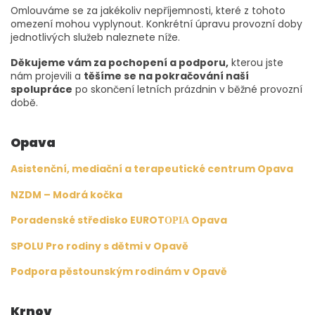
Omlouváme se za jakékoliv nepříjemnosti, které z tohoto
omezení mohou vyplynout. Konkrétní úpravu provozní doby
jednotlivých služeb naleznete níže.
Děkujeme vám za pochopení a podporu,
kterou jste
nám projevili a
těšíme se na pokračování naší
spolupráce
po skončení letních prázdnin v běžné provozní
době.
Opava
Asistenční, mediační a terapeutické centrum Opava
NZDM – Modrá kočka
Poradenské středisko EUROTΟΡΙΑ Opava
SPOLU Pro rodiny s dětmi v Opavě
Podpora pěstounským rodinám v Opavě
Krnov