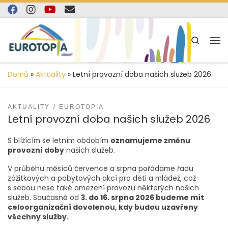
content
Skip to content
Search
Domů
»
Aktuality
»
Letní provozní doba našich služeb 2026
AKTUALITY
EUROTOPIA
Letní provozní doba našich služeb 2026
S blížícím se letním obdobím
oznamujeme změnu
provozní doby
našich služeb.
V průběhu měsíců července a srpna pořádáme řadu
zážitkových a pobytových akcí pro děti a mládež, což
s sebou nese také omezení provozu některých našich
služeb. Současně od
3. do 16. srpna 2026 budeme mít
celoorganizační dovolenou, kdy budou uzavřeny
všechny služby.